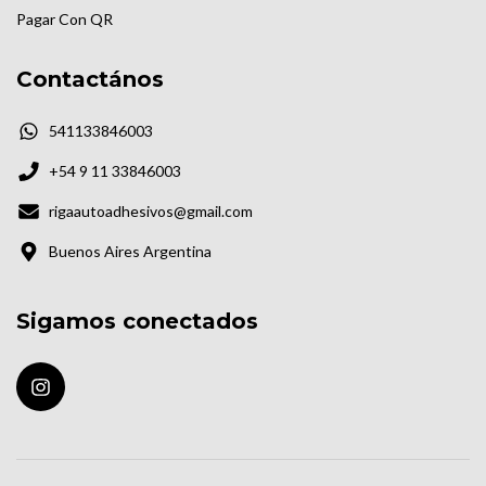
Pagar Con QR
Contactános
541133846003
+54 9 11 33846003
rigaautoadhesivos@gmail.com
Buenos Aires Argentina
Sigamos conectados