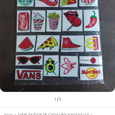
1
/
1
Inicio
>
DISPLAY (DOS DE CADA UNA X BOLSILLO)
>