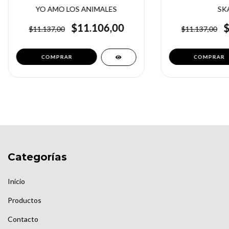
YO AMO LOS ANIMALES
SK
$11.106,00
$11.137,00
$11.137,00
COMPRAR
Categorías
Inicio
Productos
Contacto