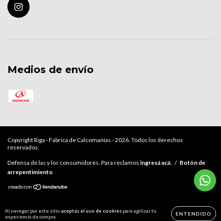
Medios de envío
Copyright Riga - Fabrica de Calcomanías - 2026. Todos los derechos
reservados.
Defensa de las y los consumidores. Para reclamos
ingresá acá.
/
Botón de
arrepentimiento
Al navegar por este sitio
aceptás el uso de cookies
para agilizar tu
ENTENDIDO
experiencia de compra.