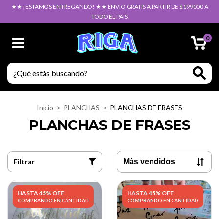
★★ ¡ESTAMOS ENTREGANDO! ★★ ENVIO GRATIS A PARTIR DE $199000 A
TODO EL PAIS
0
Inicio
>
PLANCHAS
>
PLANCHAS DE FRASES
PLANCHAS DE FRASES
Filtrar
HASTA 45% OFF
HASTA 45% OFF
COMPRANDO EN CANTIDAD
COMPRANDO EN CANTIDAD