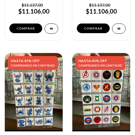
X40
$11.137,00
$11.137,00
$11.106,00
$11.106,00
HASTA 45% OFF
HASTA 45% OFF
COMPRANDO EN CANTIDAD
COMPRANDO EN CANTIDAD