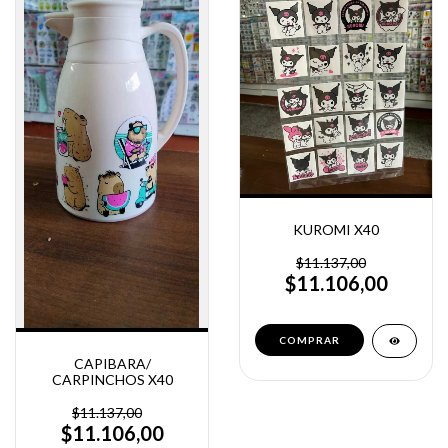
KUROMI X40
$11.137,00
$11.106,00
CAPIBARA/
CARPINCHOS X40
$11.137,00
$11.106,00