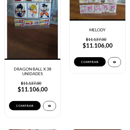
MELODY
$11.137,00
$11.106,00
DRAGON BALL X 38
UNIDADES
$11.137,00
$11.106,00