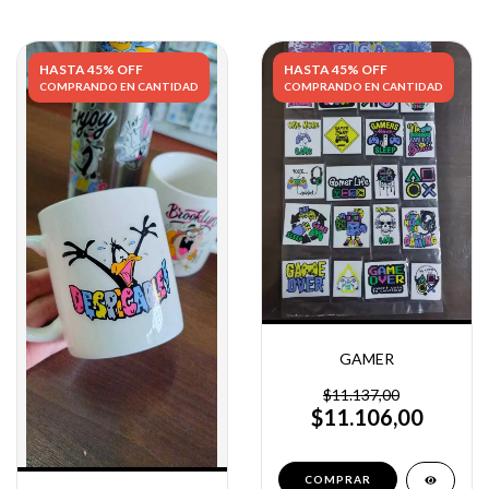
HASTA 45% OFF
HASTA 45% OFF
COMPRANDO EN CANTIDAD
COMPRANDO EN CANTIDAD
GAMER
$11.137,00
$11.106,00
COMPRAR