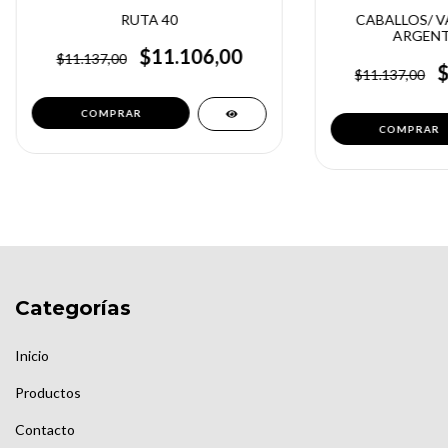
RUTA 40
CABALLOS/ V
ARGENT
$11.106,00
$11.137,00
$11.137,00
Categorías
Inicio
Productos
Contacto