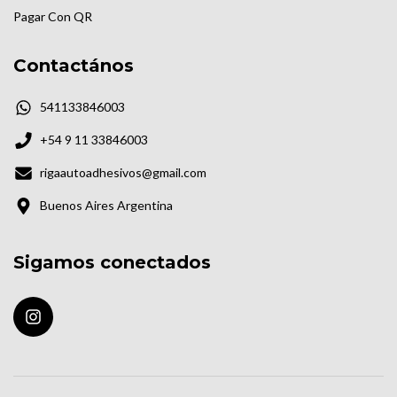
Pagar Con QR
Contactános
541133846003
+54 9 11 33846003
rigaautoadhesivos@gmail.com
Buenos Aires Argentina
Sigamos conectados